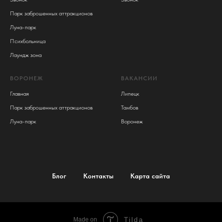
Парк заброшенных аттракционов
Луна-парк
Психбольница
Лаундж зона
ВОРОНЕЖ
ВАКАНСИИ
Главная
Липецк
Парк заброшенных аттракционов
Тамбов
Луна-парк
Воронеж
Блог
Контакты
Карта сайта
Tilda
Made on