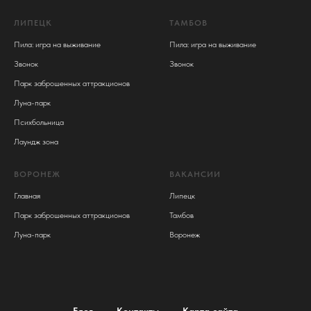
ЛИПЕЦК
ТАМБОВ
Пила: игра на выживание
Пила: игра на выживание
Звонок
Звонок
Парк заброшенных аттракционов
Луна-парк
Психбольница
Лаундж зона
ВОРОНЕЖ
ВАКАНСИИ
Главная
Липецк
Парк заброшенных аттракционов
Тамбов
Луна-парк
Воронеж