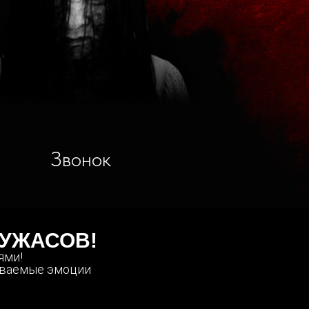
Звонок
 УЖАСОВ!
ями!
ываемые эмоции