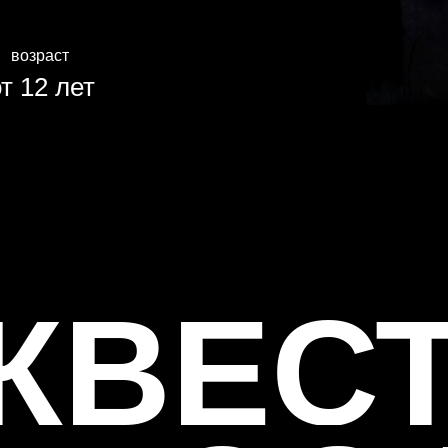
возраст
т 12 лет
КВЕС