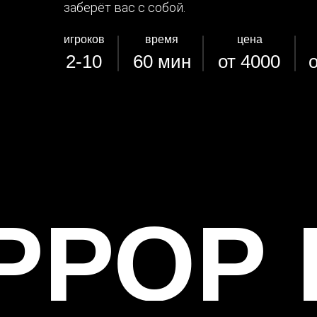
заберёт вас с собой.
игроков
время
цена
2-10
60 мин
от 4000
о
РРОР 