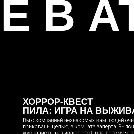
Е В А
ХОРРОР-КВЕСТ
ПИЛА: ИГРА НА ВЫЖИВ
Вы с компанией незнакомых вам людей очн
прикованы цепью, а комната заперта. Выясня
журналисты называют его Пила, потому что 